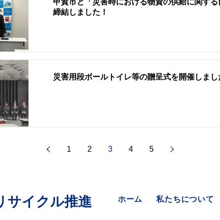
甲賀市と「災害時における物資の供給に関する
締結しました！
災害用段ボールトイレ等の贈呈式を開催しまし
1
2
3
4
5
県リサイクル推進
ホーム
私たちについて